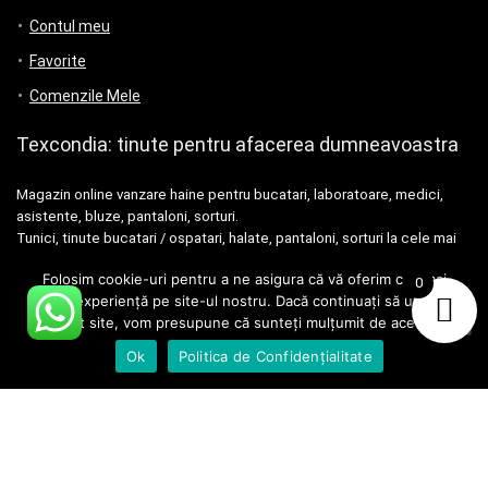
Contul meu
Favorite
Comenzile Mele
Texcondia: tinute pentru afacerea dumneavoastra
Magazin online vanzare haine pentru bucatari, laboratoare, medici,
asistente, bluze, pantaloni, sorturi.
Tunici, tinute bucatari / ospatari, halate, pantaloni, sorturi la cele mai
bune preturi.
Folosim cookie-uri pentru a ne asigura că vă oferim cea mai
0
bună experiență pe site-ul nostru. Dacă continuați să utilizați
acest site, vom presupune că sunteți mulțumit de acesta.
Info
Ok
Politica de Confidențialitate
Politică de confidențialitate
Termeni si Conditii
ANPC