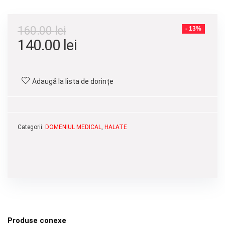
160.00
lei
- 13%
Prețul
Prețul
140.00
lei
inițial
curent
a
este:
Adaugă la lista de dorințe
fost:
140.00 lei.
160.00 lei.
Categorii:
DOMENIUL MEDICAL
,
HALATE
Produse conexe