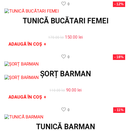
0
- 12%
TUNICĂ BUCĂTARI FEMEI
Prețul
Prețul
150.00
lei
170.00
lei
inițial
curent
ADAUGĂ ÎN COȘ
+
a
este:
fost:
150.00 lei.
0
- 18%
170.00 lei.
ȘORȚ BARMAN
Prețul
Prețul
90.00
lei
110.00
lei
inițial
curent
ADAUGĂ ÎN COȘ
+
a
este:
fost:
90.00 lei.
0
- 11%
110.00 lei.
TUNICĂ BARMAN