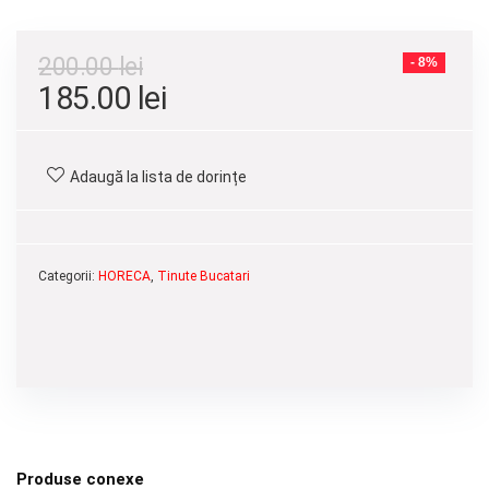
200.00
lei
- 8%
Prețul
Prețul
185.00
lei
inițial
curent
a
este:
Adaugă la lista de dorințe
fost:
185.00 lei.
200.00 lei.
Categorii:
HORECA
,
Tinute Bucatari
Produse conexe